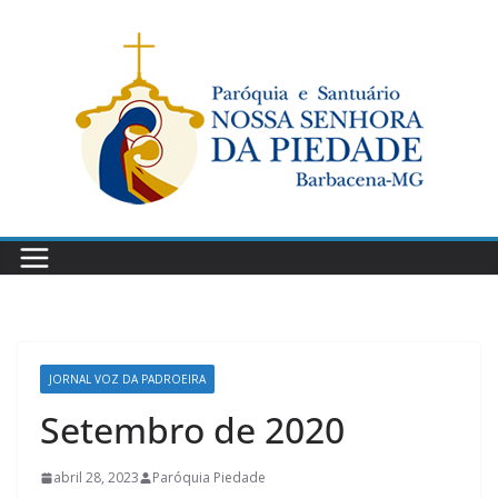
Pular
para
o
conteúdo
JORNAL VOZ DA PADROEIRA
Setembro de 2020
abril 28, 2023
Paróquia Piedade