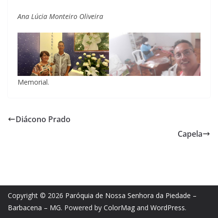
Ana Lúcia Monteiro Oliveira
Memorial.
Diácono Prado
Capela
Copyright © 2026
Paróquia de Nossa Senhora da Piedade –
Barbacena – MG
. Powered by
ColorMag
and
WordPress
.