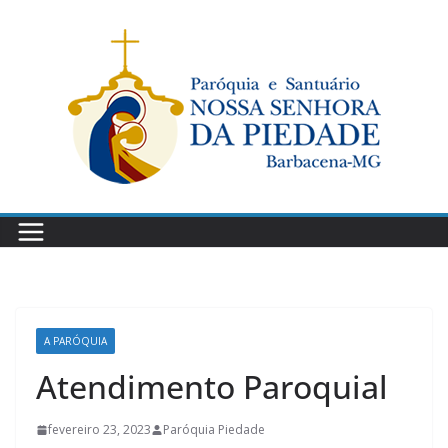
Pular
para
o
conteúdo
A PARÓQUIA
Atendimento Paroquial
fevereiro 23, 2023
Paróquia Piedade