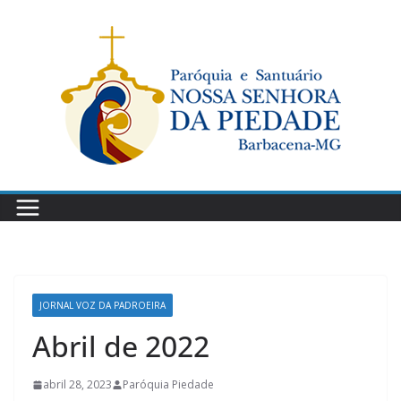
Pular
para
o
conteúdo
JORNAL VOZ DA PADROEIRA
Abril de 2022
abril 28, 2023
Paróquia Piedade