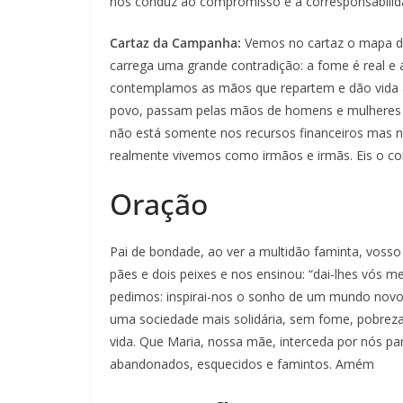
nos conduz ao compromisso e à corresponsabilida
Cartaz da Campanha:
Vemos no cartaz o mapa do
carrega uma grande contradição: a fome é real e a
contemplamos as mãos que repartem e dão vida a s
povo, passam pelas mãos de homens e mulheres 
não está somente nos recursos financeiros mas 
realmente vivemos como irmãos e irmãs. Eis o co
Oração
Pai de bondade, ao ver a multidão faminta, vosso
pães e dois peixes e nos ensinou: “dai-lhes vós 
pedimos: inspirai-nos o sonho de um mundo novo, 
uma sociedade mais solidária, sem fome, pobreza, 
vida. Que Maria, nossa mãe, interceda por nós p
abandonados, esquecidos e famintos. Amém