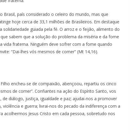
de fraterna.
 Brasil, país considerado o celeiro do mundo, mas que
tinge hoje cerca de 33,1 milhões de Brasileiros. Em destaque
olidariedade guiada pela fé. O arroz e o feijão, alimento do
que sabem que a solução do problema da miséria e da fome
na vida fraterna. Ninguém deve sofrer com a fome quando
nvite: “Dai-lhes vós mesmos de comer” (Mt 14,16).
 Filho encheu-se de compaixão, abençoou, repartiu os cinco
mesmos de comer”. Confiantes na ação do Espírito Santo, vos
de diálogo, justiça, igualdade e paz; ajudai-nos a promover
violência e guerra; livrai-nos do pecado da indiferença com a
ara acolhermos Jesus Cristo em cada pessoa, sobretudo nos