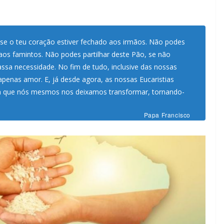
se o teu coração estiver fechado aos irmãos. Não podes
aos famintos. Não podes partilhar deste Pão, se não
ssa necessidade. No fim de tudo, inclusive das nossas
á apenas amor. E, já desde agora, as nossas Eucaristias
que nós mesmos nos deixamos transformar, tornando-
Papa Francisco