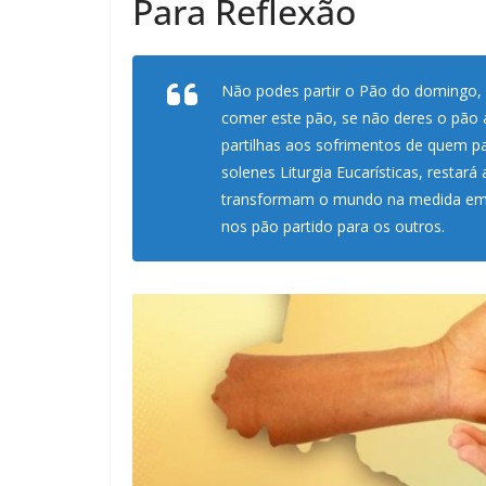
Para Reflexão
Não podes partir o Pão do domingo, 
comer este pão, se não deres o pão 
partilhas aos sofrimentos de quem pa
solenes Liturgia Eucarísticas, restar
transformam o mundo na medida em 
nos pão partido para os outros.