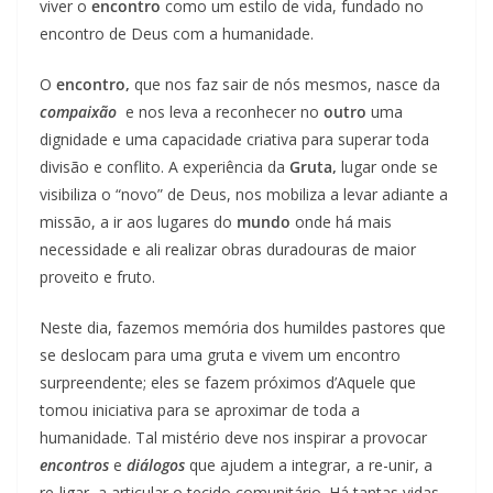
viver o
encontro
como um estilo de vida, fundado no
encontro de Deus com a humanidade.
O
encontro,
que nos faz sair de nós mesmos, nasce da
compaixão
e nos leva a reconhecer no
outro
uma
dignidade e uma capacidade criativa para superar toda
divisão e conflito. A experiência da
Gruta,
lugar onde se
visibiliza o “novo” de Deus, nos mobiliza a levar adiante a
missão, a ir aos lugares do
mundo
onde há mais
necessidade e ali realizar obras duradouras de maior
proveito e fruto.
Neste dia, fazemos memória dos humildes pastores que
se deslocam para uma gruta e vivem um encontro
surpreendente; eles se fazem próximos d’Aquele que
tomou iniciativa para se aproximar de toda a
humanidade. Tal mistério deve nos inspirar a provocar
encontros
e
diálogos
que ajudem a integrar, a re-unir, a
re-ligar, a articular o tecido comunitário. Há tantas vidas