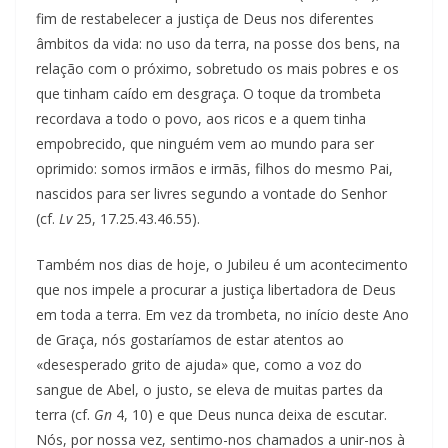
fim de restabelecer a justiça de Deus nos diferentes
âmbitos da vida: no uso da terra, na posse dos bens, na
relação com o próximo, sobretudo os mais pobres e os
que tinham caído em desgraça. O toque da trombeta
recordava a todo o povo, aos ricos e a quem tinha
empobrecido, que ninguém vem ao mundo para ser
oprimido: somos irmãos e irmãs, filhos do mesmo Pai,
nascidos para ser livres segundo a vontade do Senhor
(cf.
Lv
25, 17.25.43.46.55).
Também nos dias de hoje, o Jubileu é um acontecimento
que nos impele a procurar a justiça libertadora de Deus
em toda a terra. Em vez da trombeta, no início deste Ano
de Graça, nós gostaríamos de estar atentos ao
«desesperado grito de ajuda» que, como a voz do
sangue de Abel, o justo, se eleva de muitas partes da
terra (cf.
Gn
4, 10) e que Deus nunca deixa de escutar.
Nós, por nossa vez, sentimo-nos chamados a unir-nos à